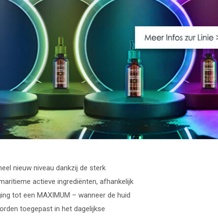
eel nieuw niveau dankzij de sterk
aritieme actieve ingrediënten, afhankelijk
orging tot een MAXIMUM – wanneer de huid
orden toegepast in het dagelijkse