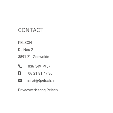
CONTACT
PELSCH
De Nes 2
3891 ZL Zeewolde
036 549 7957
06 21 81 47 30
info(@)pelsch.nl
Privacyverklaring Pelsch