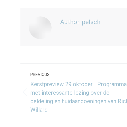
Author:
pelsch
Post
PREVIOUS
navigation
Kerstpreview 29 oktober | Programma
met interessante lezing over de
Previous
celdeling en huidaandoeningen van Ric
post:
Willard