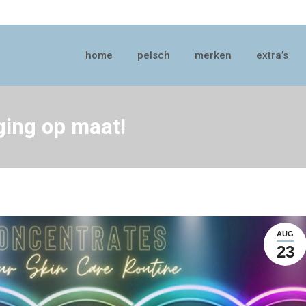
home
pelsch
merken
extra’s
home
pelsch
merken
extra’s
ging op maat!
AUG
23