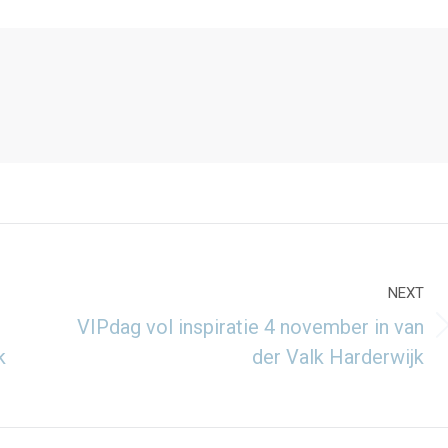
NEXT
VIPdag vol inspiratie 4 november in van
Next
k
der Valk Harderwijk
post: