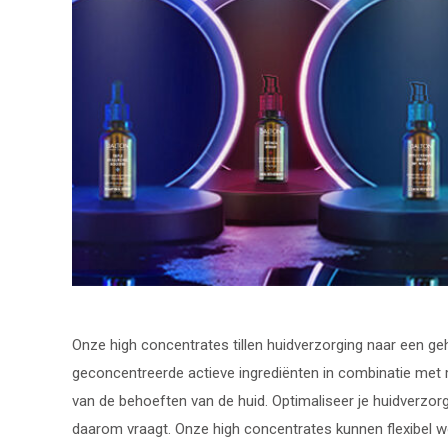
Onze high concentrates tillen huidverzorging naar een geh
geconcentreerde actieve ingrediënten in combinatie met m
van de behoeften van de huid. Optimaliseer je huidverz
daarom vraagt. Onze high concentrates kunnen flexibel w