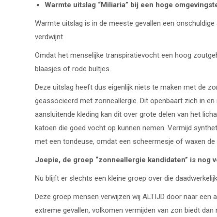
Warmte uitslag “Miliaria”
bij een hoge omgevingst
Warmte uitslag is in de meeste gevallen een onschuldige
verdwijnt.
Omdat het menselijke transpiratievocht een hoog zoutgehal
blaasjes of rode bultjes.
Deze uitslag heeft dus eigenlijk niets te maken met de 
geassocieerd met zonneallergie. Dit openbaart zich in 
aansluitende kleding kan dit over grote delen van het lich
katoen die goed vocht op kunnen nemen. Vermijd syntheti
met een tondeuse, omdat een scheermesje of waxen de hu
Joepie, de groep “zonneallergie kandidaten” is nog 
Nu blijft er slechts een kleine groep over die daadwerkeli
Deze groep mensen verwijzen wij ALTIJD door naar een art
extreme gevallen, volkomen vermijden van zon biedt dan 