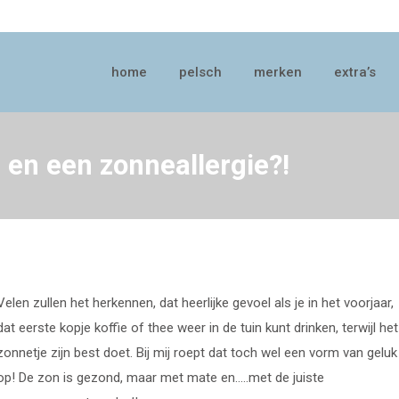
home
pelsch
merken
extra’s
home
pelsch
merken
extra’s
 en een zonneallergie?!
Velen zullen het herkennen, dat heerlijke gevoel als je in het voorjaar,
dat eerste kopje koffie of thee weer in de tuin kunt drinken, terwijl het
zonnetje zijn best doet. Bij mij roept dat toch wel een vorm van geluk
op! De zon is gezond, maar met mate en…..met de juiste