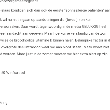
‘voorzorgsmaatregelen’!
Helaas kondigen zich dan ook de eerste “zonneallergie patiënten” aan
Ik wil nu niet ingaan op aandoeningen die (teveel) zon kan
veroorzaken. Daar wordt tegenwoordig in de media GELUKKIG heel
veel aandacht aan gegeven. Maar hoe kun je verstandig van de zon
wijze de broodnodige vitamine D binnen halen. Belangrijke factor in d
et overgrote deel infrarood waar we aan bloot staan. Vaak wordt niet
d worden. Maar juist in de zomer moeten we hier extra alert op zijn.
 50 % infrarood:
kring