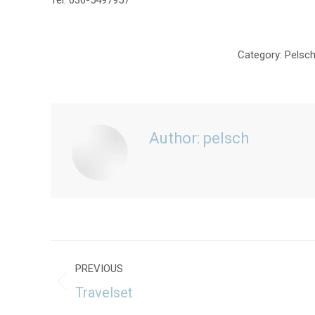
Tel: 036-5497957
Category:
Pelsc
Author:
pelsch
Post
PREVIOUS
navigation
Previous
Travelset
post: