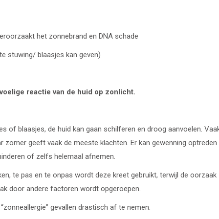
ng veroorzaakt het zonnebrand en DNA schade
tte stuwing/ blaasjes kan geven)
voelige reactie van de huid op zonlicht.
jes of blaasjes, de huid kan gaan schilferen en droog aanvoelen. Vaa
naar zomer geeft vaak de meeste klachten. Er kan gewenning optreden
minderen of zelfs helemaal afnemen.
n, te pas en te onpas wordt deze kreet gebruikt, terwijl de oorzaak
vaak door andere factoren wordt opgeroepen.
l “zonneallergie” gevallen drastisch af te nemen.