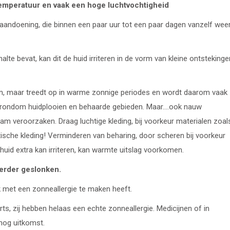
emperatuur en vaak een hoge luchtvochtigheid
 aandoening, die binnen een paar uur tot een paar dagen vanzelf wee
te bevat, kan dit de huid irriteren in de vorm van kleine ontstekinge
zon, maar treedt op in warme zonnige periodes en wordt daarom vaak
en rondom huidplooien en behaarde gebieden. Maar….ook nauw
aam veroorzaken. Draag luchtige kleding, bij voorkeur materialen zoal
sche kleding! Verminderen van beharing, door scheren bij voorkeur
id extra kan irriteren, kan warmte uitslag voorkomen.
verder geslonken.
jk met een zonneallergie te maken heeft.
s, zij hebben helaas een echte zonneallergie. Medicijnen of in
nog uitkomst.