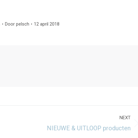
h
Door
pelsch
12 april 2018
NEXT
Next
NIEUWE & UITLOOP producten
post: