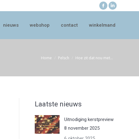
Facebook
Linkedin
nieuws
webshop
contact
winkelmand
page
page
nieuws
webshop
contact
winkelmand
opens
opens
in
in
new
new
window
window
Home
Pelsch
Hoe zit dat nou met…
Je bent hier:
Laatste nieuws
Uitnodiging kerstpreview
8 november 2025
6 oktober 2025