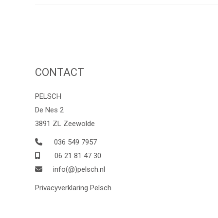
CONTACT
PELSCH
De Nes 2
3891 ZL Zeewolde
036 549 7957
06 21 81 47 30
info(@)pelsch.nl
Privacyverklaring Pelsch