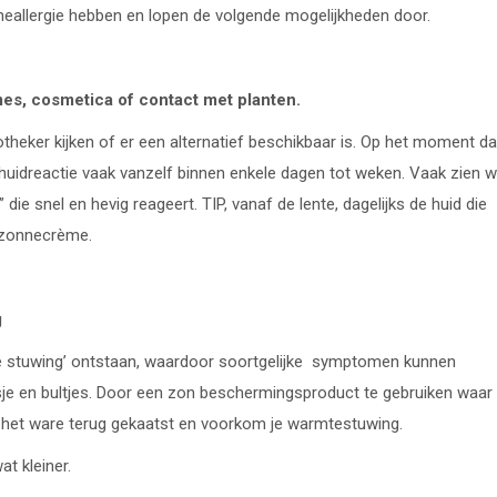
allergie hebben en lopen de volgende mogelijkheden door.
mes, cosmetica of contact met planten.
otheker kijken of er een alternatief beschikbaar is. Op het moment da
huidreactie vaak vanzelf binnen enkele dagen tot weken. Vaak zien 
ie snel en hevig reageert. TIP, vanaf de lente, dagelijks de huid die
 zonnecrème.
g
hitte stuwing’ ontstaan, waardoor soortgelijke symptomen kunnen
asje en bultjes. Door een zon beschermingsproduct te gebruiken waar
ls het ware terug gekaatst en voorkom je warmtestuwing.
t kleiner.