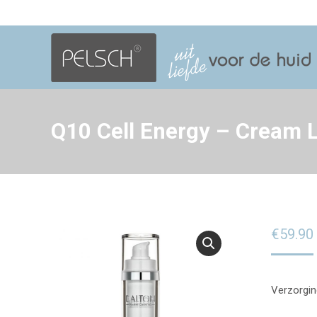
Q10 Cell Energy – Cream L
€
59.90
Verzorging