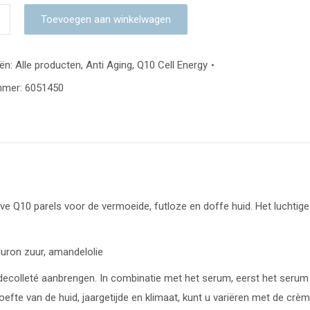
Toevoegen aan winkelwagen
ën:
Alle producten
,
Anti Aging
,
Q10 Cell Energy
mmer:
6051450
ve Q10 parels voor de vermoeide, futloze en doffe huid. Het luchtige
uron zuur, amandelolie
 decolleté aanbrengen. In combinatie met het serum, eerst het serum
efte van de huid, jaargetijde en klimaat, kunt u variëren met de crè