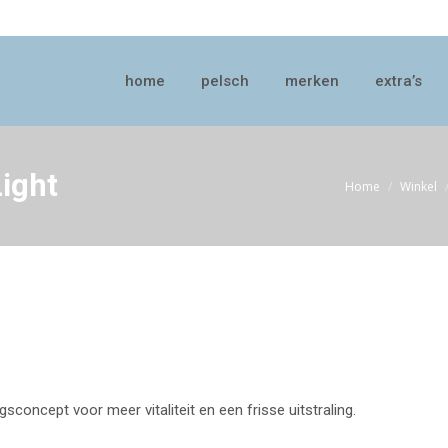
home
pelsch
merken
extra’s
home
pelsch
merken
extra’s
ight
Home
Winkel
Je bent hier:
sconcept voor meer vitaliteit en een frisse uitstraling.