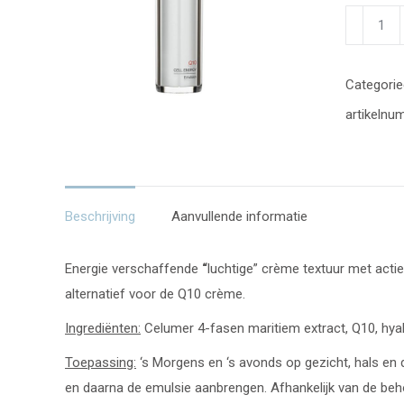
Q10
Cell
Energy
Categorie
-
artikelnu
Cream
Light
aantal
Beschrijving
Aanvullende informatie
Energie verschaffende
“
luchtige” crème textuur met actie
alternatief voor de Q10 crème.
Ingrediënten:
Celumer 4-fasen maritiem extract, Q10, hyal
Toepassing:
‘s Morgens en ‘s avonds op gezicht, hals en
en daarna de emulsie aanbrengen. Afhankelijk van de beho