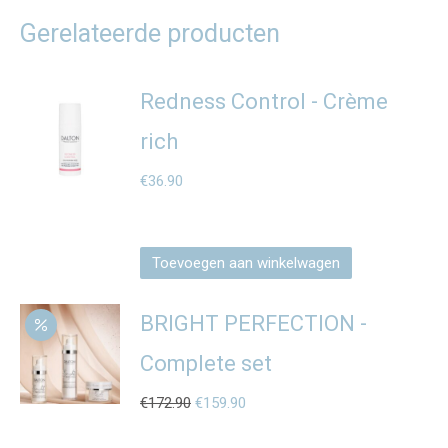
Gerelateerde producten
Redness Control - Crème
rich
€
36.90
Toevoegen aan winkelwagen
BRIGHT PERFECTION -
Complete set
Oorspronkelijke
Huidige
€
172.90
€
159.90
prijs
prijs