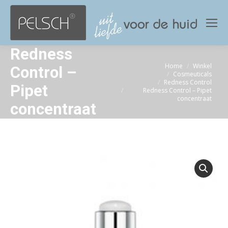
Redness
Home
Winkel
Je bent hier:
Control –
Cosmeuticals
Redness Control
Pipet
Redness Control – Pipet
concentraat
concentraat