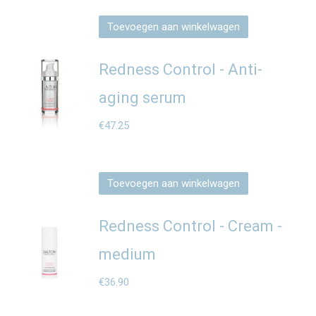
was:
is:
Toevoegen aan winkelwagen
€172.90.
€159.90.
Redness Control - Anti-
aging serum
€
47.25
Toevoegen aan winkelwagen
Redness Control - Cream -
medium
€
36.90