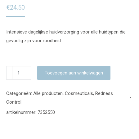
€
24.50
Intensieve dagelijkse huidverzorging voor alle huidtypen die
gevoelig zijn voor roodheid
Redness
Toevoegen aan winkelwagen
Control
-
Categorieën:
Alle producten
,
Cosmeuticals
,
Redness
Pipet
Control
concentraat
artikelnummer:
7352550
aantal