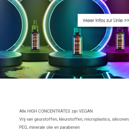
Alle HIGH CONCENTRATES zijn VEGAN
Vrij van geurstoffen, kleurstoffen, microplastics, siliconen
PEG, minerale olie en parabenen.