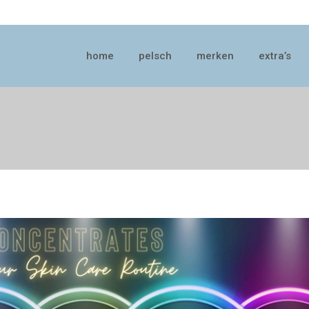
home
pelsch
merken
extra’s
home
pelsch
merken
extra’s