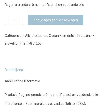
Regenererende crème met Retinol en voedende olie
Retinol
Toevoegen aan winkelwagen
crème
–
Categorieën:
Alle producten
,
Ocean Elements - Pre aging
slow
artikelnummer:
7851250
aging
aantal
Beschrijving
Aanvullende informatie
Product: Regenererende crème met Retinol en voedende olie
Ingrediënten: Zeemineralen, zeevenkel, Retinol (98%),