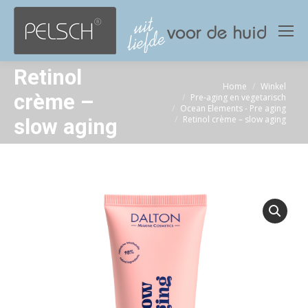
Retinol
Home
Winkel
Je bent hier:
crème –
Pre-aging en vegetarisch
Ocean Elements - Pre aging
Retinol crème – slow aging
slow aging